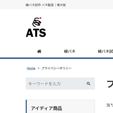
線バネ試作 バネ製造｜東大阪
線バネ
線バネ
Home
>
プライバシーポリシー
当
アイディア商品