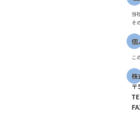
当
そ
個
こ
株
〒5
T
FA