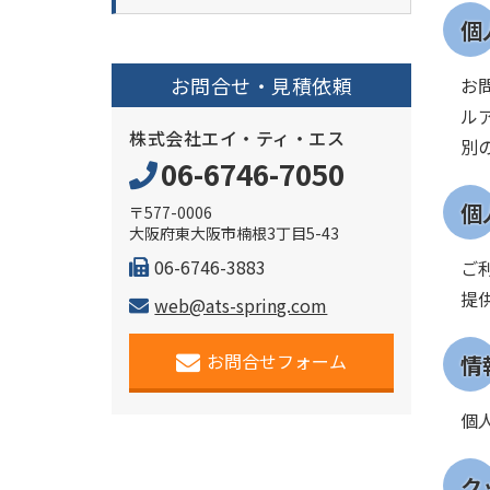
個
お問合せ・見積依頼
お
ル
株式会社エイ・ティ・エス
別
06-6746-7050
個
〒577-0006
大阪府東大阪市楠根3丁目5-43
06-6746-3883
ご
提
web@ats-spring.com
お問合せフォーム
情
個
ク