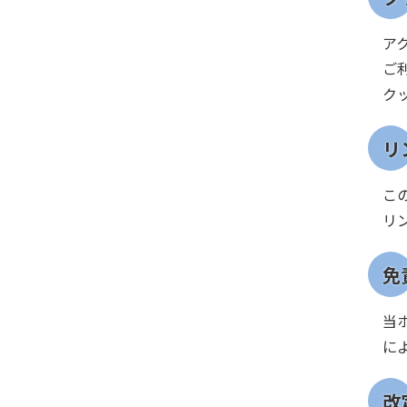
ア
ご
ク
リ
こ
リ
免
当
に
改